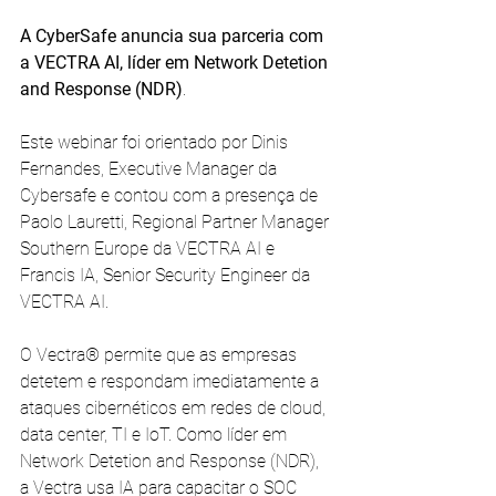
A CyberSafe anuncia sua parceria com 
a VECTRA AI, líder em Network Detetion 
and Response (NDR)
.
Este webinar foi orientado por Dinis 
Fernandes, Executive Manager da 
Cybersafe e contou com a presença de 
Paolo Lauretti, Regional Partner Manager 
Southern Europe da VECTRA AI e 
Francis IA, Senior Security Engineer da 
VECTRA AI.
O Vectra® permite que as empresas 
detetem e respondam imediatamente a 
ataques cibernéticos em redes de cloud, 
data center, TI e IoT. Como líder em 
Network Detetion and Response (NDR), 
a Vectra usa IA para capacitar o SOC 