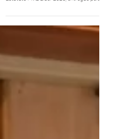
A Cybersafe recebeu hoje, nas suas
instalações, a distinção oficial do
Estatuto PME Líder 2025, entregue pelo
Millennium bcp, assinalando um
reconhecimento que destaca o
desempenho, a solidez financeira e a
capacidade de gestão da empresa. A
cerimónia simboliza o compromisso
contínuo da Cybersafe com a excelência,
a inovação e a criação de valor para
clientes, parceiros e colaboradores. Esta
entrega reforça a consistência do
percurso da empresa e o seu
compromisso com um cres