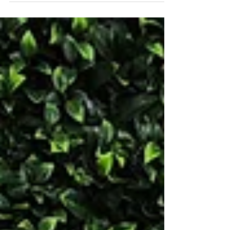
excelência: a certificação do seu Sistema
de Gestão da Segurança da Informação
(SGSI) de acordo com a norma ISO/IEC
27001:2022, para a prestação de
serviços de monitorização, deteção,
análise e resposta a incidentes de
cibersegurança, realizado no âmbito de
serviços de Centro de Operações de
Segurança (SOC as a Service) e Serviços
Managed Detection and Response
(MDR). Esta certifi