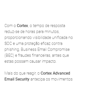
Com o 
Cortex
, o tempo de resposta 
reduz-se de horas para minutos, 
proporcionando visibilidade unificada no 
SOC e uma proteção eficaz contra 
phishing, Business Email Compromise 
(BEC) e fraudes financeiras, antes que 
estas possam causar impacto.
Mais do que reagir, o 
Cortex Advanced 
Email Security 
antecipa os movimentos 
dos atacantes, mantendo as 
organizações sempre um passo à frente. 
Não espere pelo próximo e-mail 
malicioso.