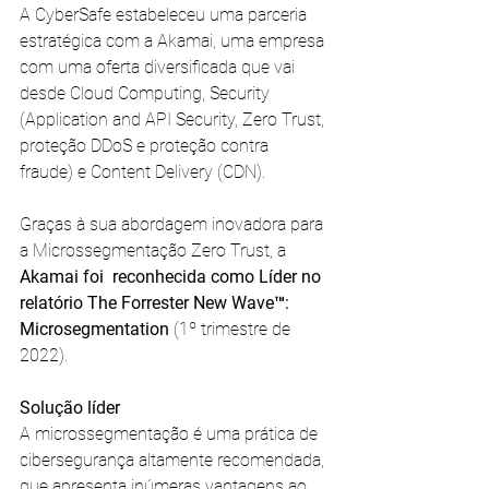
A CyberSafe estabeleceu uma parceria 
estratégica com a Akamai, uma empresa 
com uma oferta diversificada que vai 
desde Cloud Computing, Security 
(Application and API Security, Zero Trust, 
proteção DDoS e proteção contra 
fraude) e Content Delivery (CDN).
Graças à sua abordagem inovadora para 
a Microssegmentação Zero Trust, a 
Akamai foi  reconhecida como Líder no 
relatório The Forrester New Wave™: 
Microsegmentation 
(1º trimestre de 
2022). 
Solução líder
A microssegmentação é uma prática de 
cibersegurança altamente recomendada, 
que apresenta inúmeras vantagens ao 