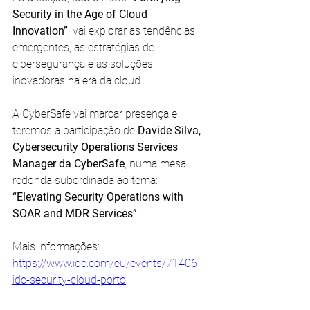
Security in the Age of Cloud 
Innovation”
, vai explorar as tendências 
emergentes, as estratégias de 
cibersegurança e as soluções 
inovadoras na era da cloud.
A CyberSafe vai marcar presença e 
teremos a participação de 
Davide Silva, 
Cybersecurity Operations Services 
Manager da CyberSafe
, numa mesa 
redonda subordinada ao tema:
“Elevating Security Operations with 
SOAR and MDR Services”
.
Mais informações: 
https://www.idc.com/eu/events/71406-
idc-security-cloud-porto