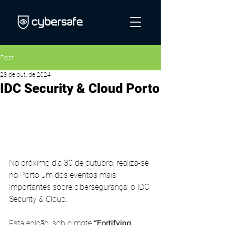
Post
23 de out. de 2024
IDC Security & Cloud Porto
No próximo dia 30 de outubro, realiza-se 
no Porto um dos eventos mais 
importantes sobre cibersegurança: o IDC 
Security & Cloud.
Esta edição, sob o mote 
“Fortifying 