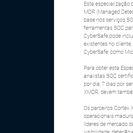
Esta especialização 
MDR (Managed Detect
base nos serviços S
ferramentas SOC para
CyberSafe pode inclu
existentes no cliente
CyberSafe, como Micr
Para obter esta Espe
analistas SOC certif
por dia, 7 dias por 
XMDR, devem também 
Os parceiros Cortex 
operacionais maduro
líderes de mercado d
visibilidade, deteção