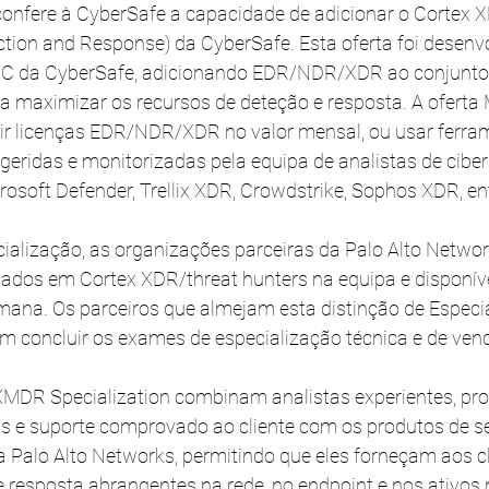
confere à CyberSafe a capacidade de adicionar o Cortex X
ion and Response) da CyberSafe. Esta oferta foi desenv
OC da CyberSafe, adicionando EDR/NDR/XDR ao conjunto
 maximizar os recursos de deteção e resposta. A oferta
ir licenças EDR/NDR/XDR no valor mensal, ou usar ferram
, geridas e monitorizadas pela equipa de analistas de cib
osoft Defender, Trellix XDR, Crowdstrike, Sophos XDR, ent
cialização, as organizações parceiras da Palo Alto Netwo
icados em Cortex XDR/threat hunters na equipa e disponív
semana. Os parceiros que almejam esta distinção de Especi
concluir os exames de especialização técnica e de vend
XMDR Specialization combinam analistas experientes, pr
s e suporte comprovado ao cliente com os produtos de s
a Palo Alto Networks, permitindo que eles forneçam aos cl
 e resposta abrangentes na rede, no endpoint e nos ativos 