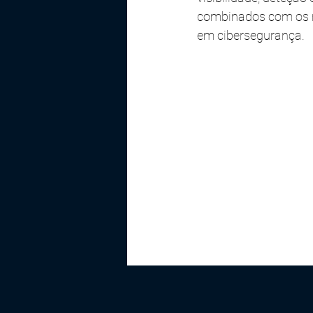
combinados com os m
em cibersegurança.