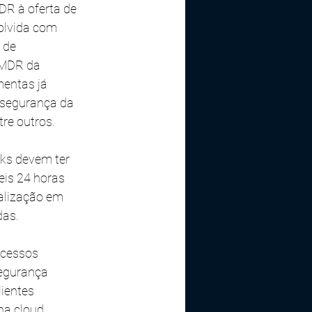
DR à oferta de 
olvida com 
 de 
 MDR da 
entas já 
ersegurança da 
re outros. 
rks devem ter 
eis 24 horas 
alização em 
as. 
ocessos 
egurança 
ientes 
na cloud, 