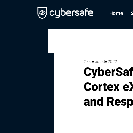
Home
27 de out. de 2022
CyberSaf
Cortex e
and Resp