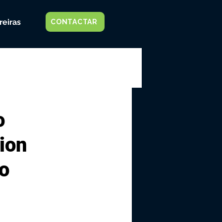
reiras
CONTACTAR
o
ion
o