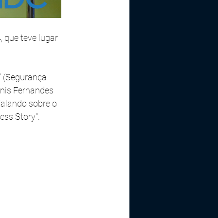
4
, que teve lugar 
” (Segurança 
inis Fernandes 
alando sobre o 
ess Story
".