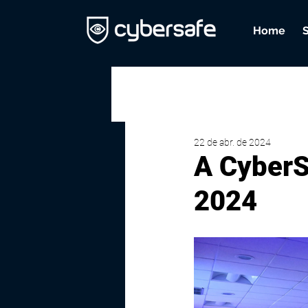
Home
22 de abr. de 2024
A CyberS
2024