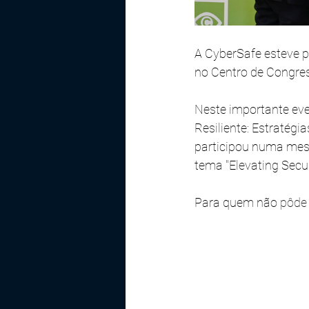
A CyberSafe esteve p
no Centro de Congress
Neste importante even
Resiliente: Estratégi
participou numa mes
tema "
Elevating Sec
Para quem não 
pôde