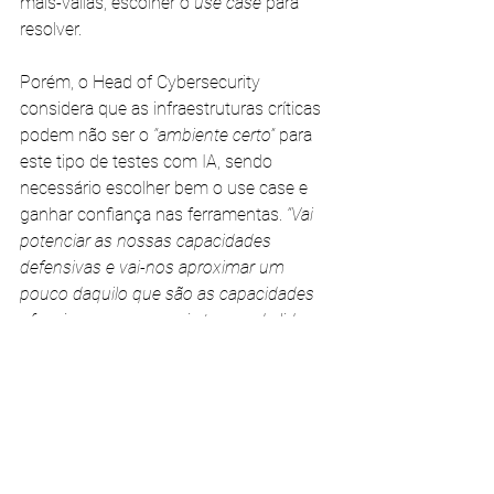
mais-valias, escolher o
 use case
 para 
resolver. 
Porém, o Head of Cybersecurity 
considera que as infraestruturas críticas 
podem não ser o 
“ambiente certo”
 para 
este tipo de testes com IA, sendo 
necessário escolher bem o use case e 
ganhar confiança nas ferramentas. 
“Vai 
potenciar as nossas capacidades 
defensivas e vai-nos aproximar um 
pouco daquilo que são as capacidades 
ofensivas com as quais temos de lidar 
todos os dias”
, reitera.
Tendências ao nível de operações de 
segurança
A trabalhar em centros de operações de 
segurança (SOC) desde 2007, Dinis 