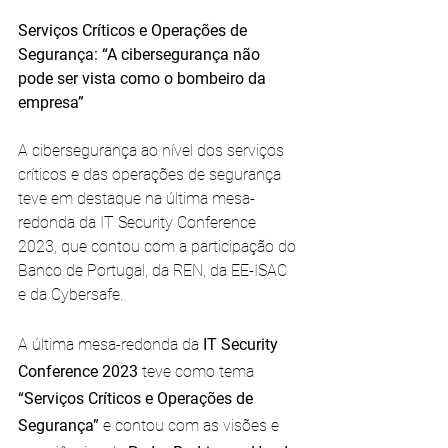
Serviços Críticos e Operações de 
Segurança: “A cibersegurança não 
pode ser vista como o bombeiro da 
empresa” 
A cibersegurança ao nível dos serviços 
críticos e das operações de segurança 
teve em destaque na última mesa-
redonda da IT Security Conference 
2023, que contou com a participação do 
Banco de Portugal, da REN, da EE-ISAC 
e da Cybersafe.
A última mesa-redonda da
 IT Security 
Conference 2023 
teve como tema 
“Serviços Críticos e Operações de 
Segurança”
 e contou com as visões e 