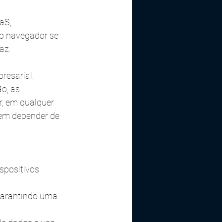
aS, 
o navegador se 
az.
resarial, 
o, as 
, em qualquer 
sem depender de 
spositivos 
garantindo uma 