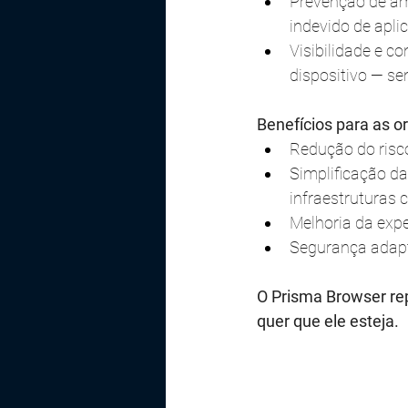
Prevenção de am
indevido de apli
Visibilidade e co
dispositivo — s
Benefícios para as o
Redução do risc
Simplificação d
infraestruturas 
Melhoria da expe
Segurança adapta
O Prisma Browser rep
quer que ele esteja.