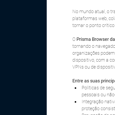
No mundo atual, o tr
plataformas web, col
tornar o ponto crític
O 
Prisma Browser da
tornando o navegador
organizações podem p
dispositivo, com a c
VPNs ou de dispositi
Entre as suas princi
Políticas de seg
pessoais ou não-
Integração nativ
proteção consis