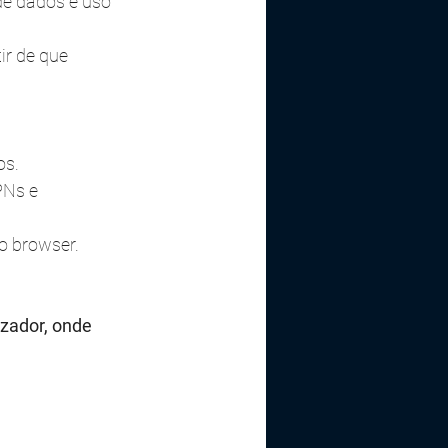
de dados e uso 
ir de que 
os.
PNs e 
do browser.
zador, onde 