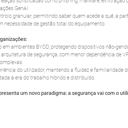
eaças sofisticadas como phishing, malware, exfiltração 
cações GenAI.
ntrolo granular, permitindo saber quem acede a quê, a part
em necessidade de gestão total do equipamento.
rganizações:
o em ambientes BYOD, protegendo dispositivos não-gerid
a arquitetura de segurança, com menor dependência de V
complexas.
riência do utilizador, mantendo a fluidez e familiaridade 
da à era do trabalho híbrido e distribuído.
resenta um novo paradigma: a segurança vai com o utili