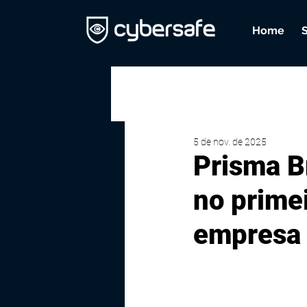
Home
5 de nov. de 2025
Prisma B
no prime
empresa