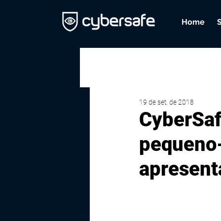
Home
19 de set. de 2018
CyberSaf
pequeno-
apresent