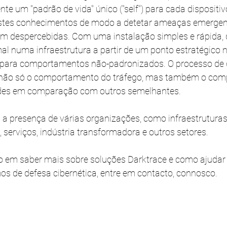
te um "padrão de vida" único ("self") para cada dispositivo
estes conhecimentos de modo a detetar ameaças emergent
m despercebidas. Com uma instalação simples e rápida, d
l numa infraestrutura a partir de um ponto estratégico n
o para comportamentos não-padronizados. O processo de 
não só o comportamento do tráfego, mas também o com
redes em comparação com outros semelhantes.
a presença de várias organizações, como infraestruturas c
, serviços, indústria transformadora e outros setores.
do em saber mais sobre soluções Darktrace e como ajudar 
s de defesa cibernética, entre em contacto, connosco.