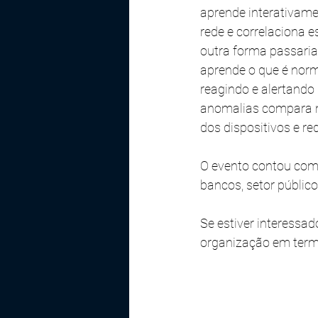
aprende interativamen
rede e correlaciona 
outra forma passaria
aprende o que é norma
reagindo e alertand
anomalias compara 
dos dispositivos e 
O evento contou com 
bancos, setor público
Se estiver interessa
organização em termo