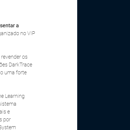
sentar a 
ganizado no VIP 
revender os 
ções DarkTrace 
o uma forte 
ne Learning 
sistema 
is e 
s por 
 System 