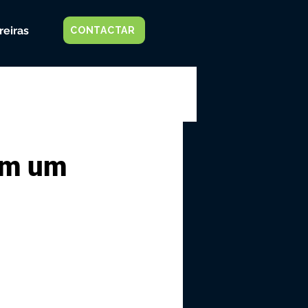
reiras
CONTACTAR
am um