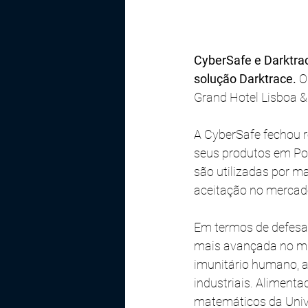
CyberSafe e Darktra
solução Darktrace.
 O
Grand Hotel Lisboa & 
A CyberSafe fechou r
seus produtos em Por
são utilizadas por 
aceitação no mercad
Em termos de defesa 
mais avançada no mu
imunitário humano, a
industriais. Alimenta
matemáticos da Univ