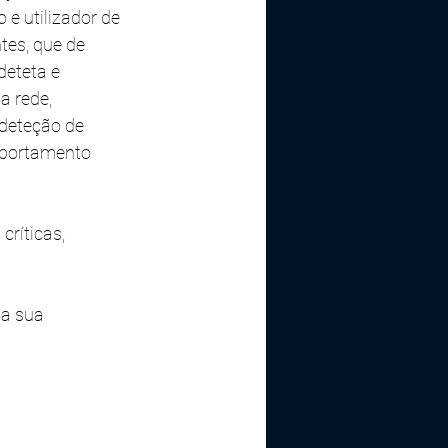
 e utilizador de 
es, que de 
eteta e 
a rede, 
deteção de 
portamento 
ríticas, 
a sua 