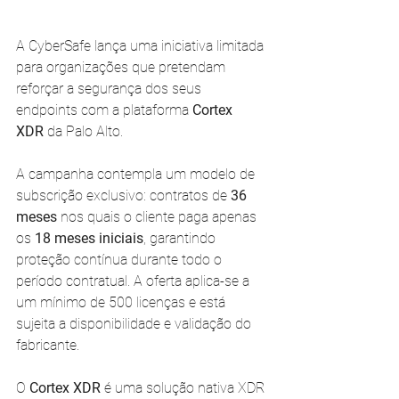
A CyberSafe lança uma iniciativa limitada 
para organizações que pretendam 
reforçar a segurança dos seus 
endpoints com a plataforma 
Cortex 
XDR
 da Palo Alto.
A campanha contempla um modelo de 
subscrição exclusivo: contratos de 
36 
meses
 nos quais o cliente paga apenas 
os 
18 meses iniciais
, garantindo 
proteção contínua durante todo o 
período contratual. A oferta aplica-se a 
um mínimo de 500 licenças e está 
sujeita a disponibilidade e validação do 
fabricante.
O 
Cortex XDR
 é uma solução nativa XDR 