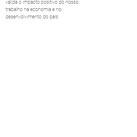
valida o impacto positivo do nosso 
trabalho na economia e no 
desenvolvimento do país.
Ver este esforço reconhecido 
novamente é uma enorme satisfação e 
um forte incentivo para continuarmos 
este caminho.